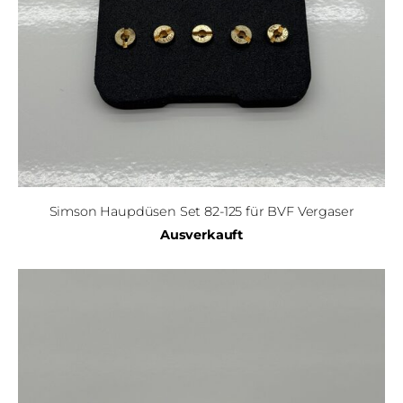
Simson Haupdüsen Set 82-125 für BVF Vergaser
Ausverkauft