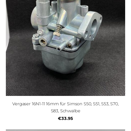
Vergaser 16N1-11 16mm für Simson S50, S51, S53, S70,
S83, Schwalbe
€33.95