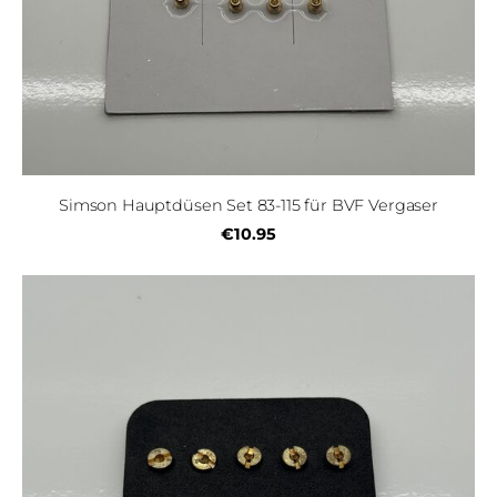
Simson Hauptdüsen Set 83-115 für BVF Vergaser
€10.95