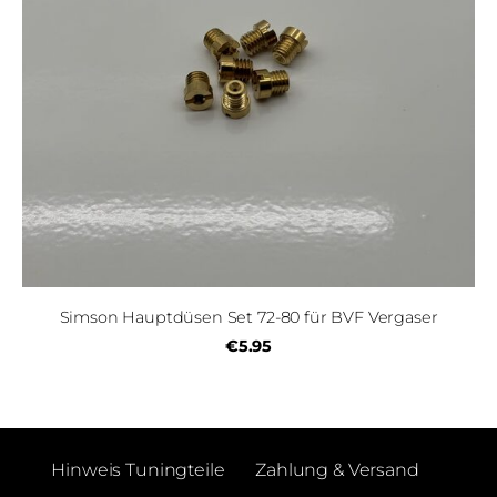
Simson Hauptdüsen Set 72-80 für BVF Vergaser
€5.95
Hinweis Tuningteile
Zahlung & Versand