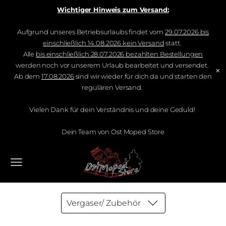
Wichtiger Hinweis zum Versand:
Aufgrund unseres Betriebsurlaubs findet vom
29.07.2026 bis
einschließlich 14.08.2026 kein Versand
statt.
Alle
bis einschließlich 28.07.2026 bezahlten Bestellungen
werden noch vor unserem Urlaub bearbeitet und versendet.
×
Ab dem
17.08.2026
sind wir wieder für dich da und starten den
regulären Versand.
Vielen Dank für dein Verständnis und deine Geduld!
Dein Team von Ost Moped Store
Vergaser/ Zubehör