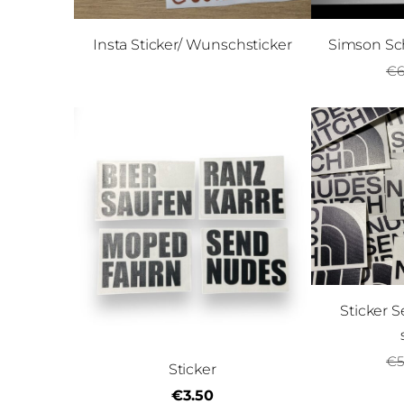
Insta Sticker/ Wunschsticker
Simson Sch
€6
Sticker 
€5
Sticker
€3.50