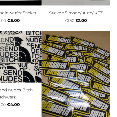
einwerfer Sticker
Sticker/ Simson/ Auto/ KFZ
.00
€5.00
€1.50
€1.00
Send nudes Bitch
schwarz
.00
€4.00