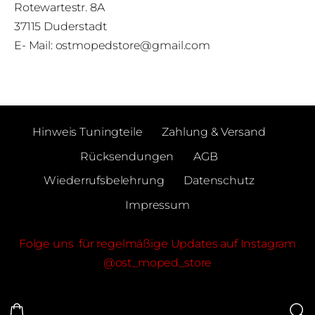
Rotewartestr. 8A
37115 Duderstadt
E- Mail:
ostmopedstore@gmail.com
Hinweis Tuningteile
Zahlung & Versand
Rücksendungen
AGB
Wiederrufsbelehrung
Datenschutz
Impressum
Folge uns für regelmäßige Updates auf Instagram
@ost_moped_store