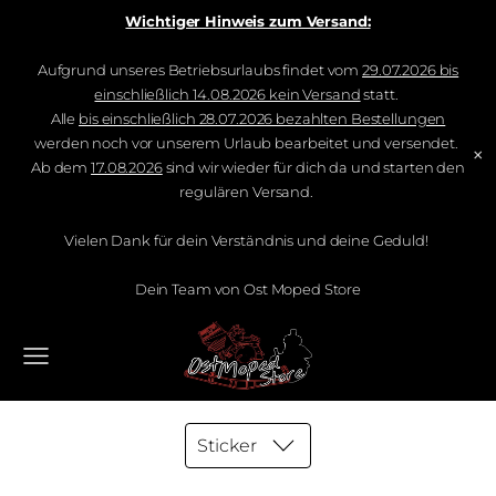
Wichtiger Hinweis zum Versand:
Aufgrund unseres Betriebsurlaubs findet vom
29.07.2026 bis
einschließlich 14.08.2026 kein Versand
statt.
Alle
bis einschließlich 28.07.2026 bezahlten Bestellungen
werden noch vor unserem Urlaub bearbeitet und versendet.
×
Ab dem
17.08.2026
sind wir wieder für dich da und starten den
regulären Versand.
Vielen Dank für dein Verständnis und deine Geduld!
Dein Team von Ost Moped Store
Sticker