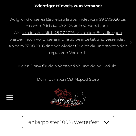
Wichtiger Hinweis zum Versand:
Aufgrund unseres Betriebsurlaubs findet vom
29.07.2026 bis
einschließlich 14.08.2026 kein Versand
statt.
Alle
bis einschließlich 28.07.2026 bezahlten Bestellungen
werden noch vor unserem Urlaub bearbeitet und versendet.
×
Ab dem
17.08.2026
sind wir wieder für dich da und starten den
regulären Versand.
Vielen Dank für dein Verständnis und deine Geduld!
Dein Team von Ost Moped Store
Lenkerpolster 100% Wetterfest