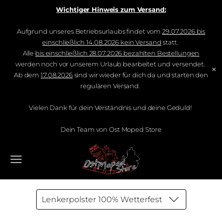
Wichtiger Hinweis zum Versand:
Aufgrund unseres Betriebsurlaubs findet vom
29.07.2026 bis
einschließlich 14.08.2026 kein Versand
statt.
Alle
bis einschließlich 28.07.2026 bezahlten Bestellungen
werden noch vor unserem Urlaub bearbeitet und versendet.
×
Ab dem
17.08.2026
sind wir wieder für dich da und starten den
regulären Versand.
Vielen Dank für dein Verständnis und deine Geduld!
Dein Team von Ost Moped Store
Lenkerpolster 100% Wetterfest