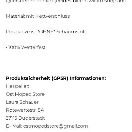
Querstrebe benötigt (beides bieten wir im Shop an!)
Material: mit Klettverschluss
Das ganze ist *OHNE* Schaumstoff
• 100% Wetterfest
Produktsicherheit (GPSR) Informationen:
Hersteller:
Ost Moped Store
Laura Schauer
Rotewartestr. 8A
37115 Duderstadt
E- Mail:
ostmopedstore@gmail.com