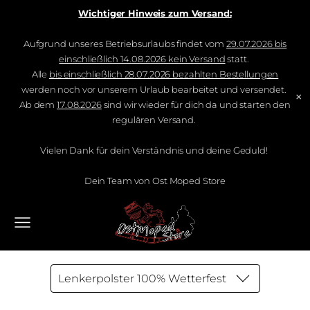
Wichtiger Hinweis zum Versand:
Aufgrund unseres Betriebsurlaubs findet vom
29.07.2026 bis
einschließlich 14.08.2026 kein Versand
statt.
Alle
bis einschließlich 28.07.2026 bezahlten Bestellungen
werden noch vor unserem Urlaub bearbeitet und versendet.
×
Ab dem
17.08.2026
sind wir wieder für dich da und starten den
regulären Versand.
Vielen Dank für dein Verständnis und deine Geduld!
Dein Team von Ost Moped Store
Lenkerpolster 100% Wetterfest