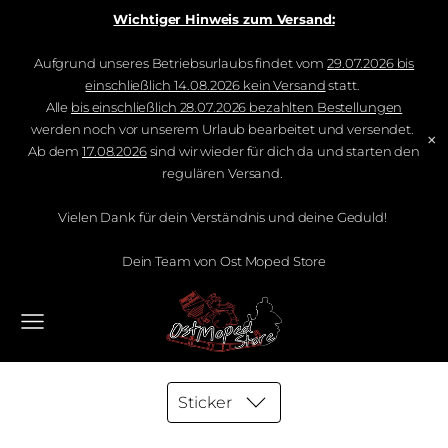
Wichtiger Hinweis zum Versand:
Aufgrund unseres Betriebsurlaubs findet vom
29.07.2026 bis
einschließlich 14.08.2026 kein Versand
statt.
Alle
bis einschließlich 28.07.2026 bezahlten Bestellungen
werden noch vor unserem Urlaub bearbeitet und versendet.
×
Ab dem
17.08.2026
sind wir wieder für dich da und starten den
regulären Versand.
Vielen Dank für dein Verständnis und deine Geduld!
Dein Team von Ost Moped Store
Sticker