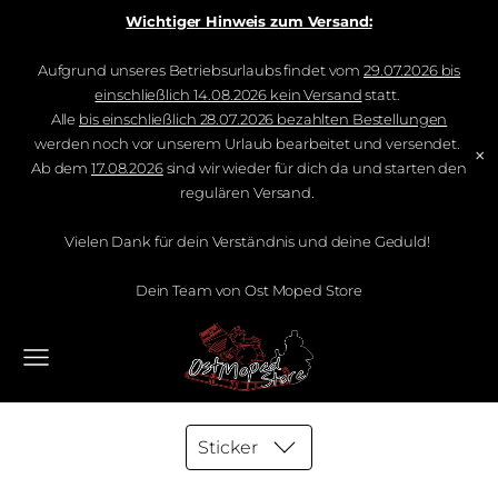
Wichtiger Hinweis zum Versand:
Aufgrund unseres Betriebsurlaubs findet vom
29.07.2026 bis
einschließlich 14.08.2026 kein Versand
statt.
Alle
bis einschließlich 28.07.2026 bezahlten Bestellungen
werden noch vor unserem Urlaub bearbeitet und versendet.
×
Ab dem
17.08.2026
sind wir wieder für dich da und starten den
regulären Versand.
Vielen Dank für dein Verständnis und deine Geduld!
Dein Team von Ost Moped Store
Sticker